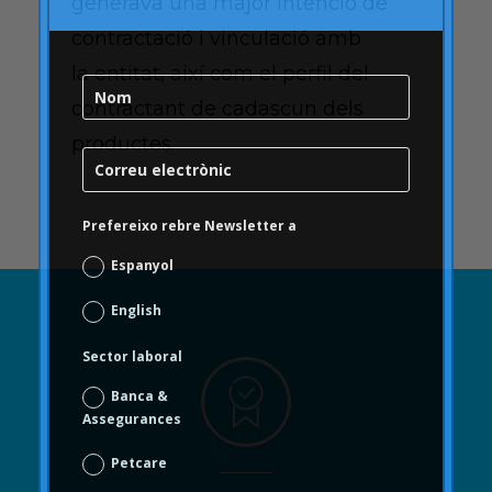
generava una major intenció de
contractació i vinculació amb
la
entitat,
així com el perfil del
contractant de cadascun dels
productes.
Prefereixo rebre Newsletter a
Espanyol
English
Sector laboral
Banca &
Assegurances
Petcare