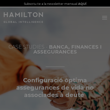
Subscriu-te a la newsletter mensual
AQUÍ
BANCA, FINANCES I
ASSEGURANCES
___________
Configuració òptima
assegurances de vida no
associades a deute