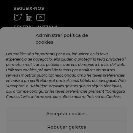
SEGUEIX-NOS
GENERAL I MITJANA
Administrar política de
info@hamilton.global
cookies
TREBALLA AMB NOSALTRES
Les cookies són importants per a tu, influeixen en la teva
talent@hamilton.global
experiència de navegació, ens ajuden a protegir la teva privadesa i
permeten realitzar les peticions que ens demanis a través del web.
Utilitzem cookies pròpies i de tercers per analitzar els nostres
serveis i mostrar publicitat relacionada amb les teves preferències
SUBSCRIU-TE A LA NEWSLETTER
en base a un perfil elaborat amb els teus hàbits de navegació. Pots
MENSUAL
"Acceptar" o "Rebutjar" aquelles galetes que no siguin tècniques,
així o també configurar les teves preferències prement "Configura
Cookies". Més informació, consulta la nostra Política de Cookies
Acceptar cookies
©️ 2024 Hamilton Global Intelligence. |
Avís legal
|
Política de privadesa
|
Política de Cookies
|
Rebutjar galetes
Política de Xarxes Socials