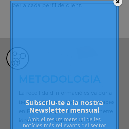
per a cada perfil de client.
METODOLOGIA
La recollida d'informació es va dur a
Subscriu-te a la nostra
terme mitjançant tècniques basades
Newsletter mensual
en
Baseu
Conjoint
i ens va permetre
Amb el
resum mensual
de les
identificar el producte ideal que
notícies més rellevants del sector