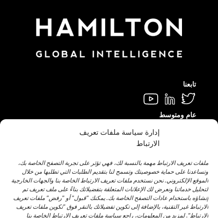
تابعنا
عام ومتوسط
info@hamilton.global
إدارة سياسة ملفات تعريف
الارتباط
اعمل معنا
Talent@hamilton.global
ملفات تعريف الارتباط مهمة بالنسبة لك، فهي تؤثر على تجربة التصفح الخاصة بك،
وتساعدنا على حماية خصوصيتك وتسمح لنا بتقديم الطلبات التي تطلبها من خلال
الموقع الإلكتروني. نحن نستخدم ملفات تعريف الارتباط الخاصة بنا والجهات الخارجية
لتحليل خدماتنا ونعرض لك الإعلانات المتعلقة بتفضيلاتك بناءً على ملف تعريف تم
اشترك في النشرة الإخبارية الشهرية
إنشاؤه باستخدام عادات التصفح الخاصة بك. يمكنك "قبول" أو "رفض" ملفات تعريف
الارتباط غير التقنية، بالإضافة إلى تكوين تفضيلاتك بالنقر فوق "تكوين ملفات تعريف
الارتباط". لمزيد من المعلومات، راجع سياسة ملفات تعريف الارتباط الخاصة بنا