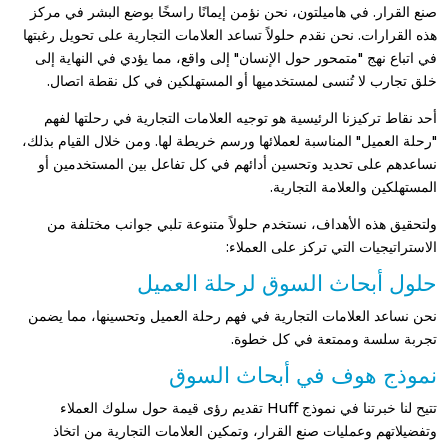
صنع القرار. في هاميلتون، نحن نؤمن إيمانًا راسخًا بوضع البشر في مركز
هذه القرارات. نحن نقدم حلولاً تساعد العلامات التجارية على تحويل رغبتها
في اتباع نهج "متمحور حول الإنسان" إلى واقع، مما يؤدي في النهاية إلى
خلق تجارب لا تُنسى لمستخدميها أو المستهلكين في كل نقطة اتصال.
أحد نقاط تركيزنا الرئيسية هو توجيه العلامات التجارية في رحلتها لفهم
"رحلة العميل" المناسبة لعملائها ورسم خريطة لها. ومن خلال القيام بذلك،
نساعدهم على تحديد وتحسين أدائهم في كل تفاعل بين المستخدمين أو
المستهلكين والعلامة التجارية.
ولتحقيق هذه الأهداف، نستخدم حلولاً متنوعة تلبي جوانب مختلفة من
الاستراتيجيات التي تركز على العملاء:
حلول أبحاث السوق لرحلة العميل
نحن نساعد العلامات التجارية في فهم رحلة العميل وتحسينها، مما يضمن
تجربة سلسة وممتعة في كل خطوة.
نموذج هوف في أبحاث السوق
تتيح لنا خبرتنا في نموذج Huff تقديم رؤى قيمة حول سلوك العملاء
وتفضيلاتهم وعمليات صنع القرار، وتمكين العلامات التجارية من اتخاذ