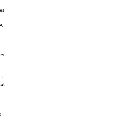
es,
 A
otícies
ers
 i
tat
.
o