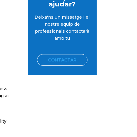
ajudar?
Deixa'ns un missatge i el
nostre equip de
professionals contactarà
amb tu
CONTACTAR
ness
ng at
lity