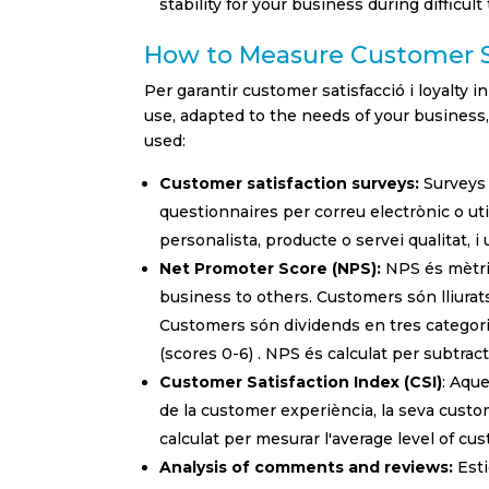
stability for your business during difficult
Englis
How to Measure Customer Sa
Sector lab
Per garantir customer satisfacció i loyalty 
use, adapted to the needs of your business,
Banca
used:
Petca
Customer satisfaction surveys:
Surveys 
questionnaires per correu electrònic o uti
Educa
personalista, producte o servei qualitat, i 
FMCG 
Net Promoter Score (NPS):
NPS és mètric
business to others. Customers són lliura
Healt
Customers són dividends en tres categories
Real E
(scores 0-6) . NPS és calculat per subtra
Customer Satisfaction Index (CSI)
: Aqu
Retail
de la customer experiència, la seva custom
calculat per mesurar l'average level of cus
Turism
Analysis of comments and reviews:
Esti
Altres