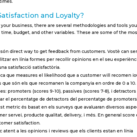
 times.
h
tisfaction and Loyalty?
oral
in your business, there are several methodologies and tools yo
 time, budget, and other variables. These are some of the mos
 & Assegurances
re
són direct way to get feedback from customers. Vostè can se
litzar en línia formes per recollir opinions en el seu experiènc
ció
una satisfacció satisfactòria.
(Béns de Gran Consum)
a que measures el likelihood que a customer will recomen io
ts que són els que recomanen la companyia en ordre de 0 a 10.
hcare
: promoters (scores 9-10), passives (scores 7-8), i detractors
state
ctar el percentatge de detractors del percentatge de promoters
est metric és basat en els surveys que avaluaran diversos aspe
s | Shopping Center
er servei, producte qualitat, delivery, i més. En general score 
tomer satisfaction.
e i lleure
c atent a les opinions i reviews que els clients estan en línia