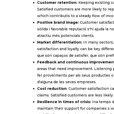
Customer retention:
Keeping existing c
Satisfied customers are more likely to re
which contributis to a steady flow of inco
Positive brand image:
Customer satisfacti
sòlida i favorable reputació s'hi ajuda la 
atractiu més potencials clients.
Market differentiation:
In many sectors,
satisfaction and loyalty can be key differ
que són capaços de satisfer, que són pref
Feedback and continuous improvemen
areas that need improvement. Listening p
fer proveïments per als seus productes o s
d'alguna de les seves empreses.
Cost reduction
: Customer satisfaction c
claims. Satisfied customers are less likel
Resilience in times of crisis:
Ina temps d'
Prefereix
maintain their support for companies s w
Espan