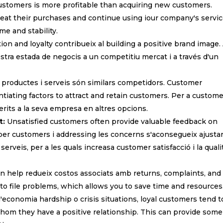
ustomers is more profitable than acquiring new customers.
Subscriu-te a la nostra
peat their purchases and continue using iour company's servic
Newsletter mensual
me and stability.
on and loyalty contribueix al building a positive brand image.
Amb el
resum mensual
de les n
nostra estada de negocis a un competitiu mercat i a través d'un
més rellevants del sector
 productes i serveis són similars competidors. Customer
entiating factors to attract and retain customers. Per a custom
erits a la seva empresa en altres opcions.
t:
Unsatisfied customers often provide valuable feedback on
er customers i addressing les concerns s'aconsegueix ajustar
erveis, per a les quals increasa customer satisfacció i la quali
an help redueix costos associats amb returns, complaints, and
y to file problems, which allows you to save time and resources
economia hardship o crisis situations, loyal customers tend t
o rebre Newsletter a
hom they have a positive relationship. This can provide some
yol