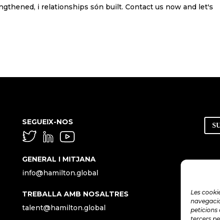
gthened, i relationships són built. Contact us now and let's
SEGUEIX-NOS
S
GENERAL I MITJANA
info@hamilton.global
Les cookie
TREBALLA AMB NOSALTRES
navegació,
talent@hamilton.global
peticions 
tercers pe