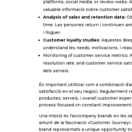
platforms, social media, or review webs. A
valuable informació sobre customer satisf
Política d
Analysis of sales and retention data:
Ob
He lle
time. Les persones return i continuen amb
i lloguer.
Customer loyalty studies
: Aquestes deep
understand les needs, motivacions, i reas
Monitoring of customer service metrics: 
resolution rate, and customer service satis
dels serveis.
És important utilitzar com a combinació d'a
satisfacció en el seu negoci. Regularment re
productes, serveis, i overall customer exp
process focused on constant improvement
Una missió és l'accompany brands en les s
amunt de la fascinació «Customer Journey»
brand representats a unique opportunity t