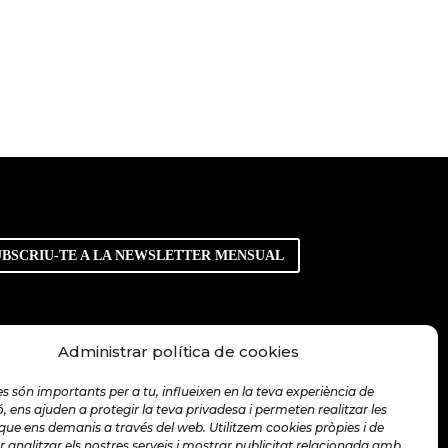
UBSCRIU-TE A LA NEWSLETTER MENSUAL
Administrar política de cookies
s són importants per a tu, influeixen en la teva experiència de
 ens ajuden a protegir la teva privadesa i permeten realitzar les
que ens demanis a través del web. Utilitzem cookies pròpies i de
r analitzar els nostres serveis i mostrar publicitat relacionada amb