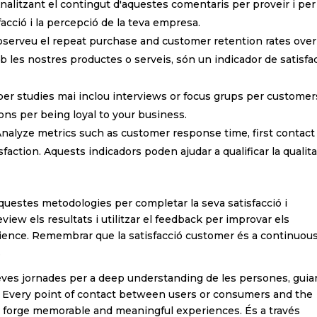
nalitzant el contingut d'aquestes comentaris per proveir i per
acció i la percepció de la teva empresa.
e Privadesa
serveu el repeat purchase and customer retention rates over
git i accepto la Política de Privadesa
(veure política de privadesa)
 les nostres productes o serveis, són un indicador de satisfa
Subscriure's!
er studies mai inclou interviews or focus grups per customer
ons per being loyal to your business.
Analyze metrics such as customer response time, first contact
faction. Aquests indicadors poden ajudar a qualificar la qualita
questes metodologies per completar la seva satisfacció i
view els resultats i utilitzar el feedback per improvar els
erience. Remembrar que la satisfacció customer és a continuou
.
eves jornades per a deep understanding de les persones, guia
. Every point of contact between users or consumers and the
o forge memorable and meaningful experiences. És a través