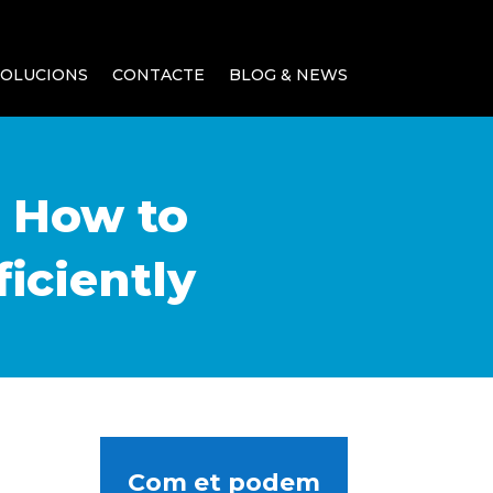
SOLUCIONS
CONTACTE
BLOG & NEWS
 How to
iciently
Com et podem