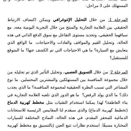
المستهلك على 3 مراحل:
المرحلة 1:
من خلال
التحليل الإثنوغرافي
ويمكن اكتشاف الارتباط
الحقيقي بين العلامة التجارية والمنتج من خلال التجربة اليومية معه، مع
سياقهما الحقيقي، وتحديد مستوى التفاعل مع سوق الدفع الذاتي في هذه
الحالة، وتحليل القيم والمواقف والعادات والاحتياجات. ما الواقع الذي
يتعايش مع السيارة؟ ما هي الاحتياجات التي تم الكشف عنها؟ ما المتوقع
للمستقبل؟
أفضّل تلقي النشرة الإخبارية في
المرحلة 2
: من خلال
التسويق العصبي
، وتحليل التأثير الذي تم تحليله من
الأسبانية
خلال مجموعة المنافسة بين المستهلكين والمشترين المحتملين. ما نوع
إنجليزي
المشاعر التي تسبب النظرة الحقيقية لمجموعة المنافسة؟ ما الذي يجذب
ذلك؟ ما الذي يولد الرفض؟
ما هو الدور الذي تلعبه العلامة التجارية في
قطاع العمل
بناء العاطفة؟
لهذا يمكننا استخدام التقنيات مثل
مخطط كهربية الدماغ
الخدمات المصرفية
(تخطيط كهربية الدماغ) والذي سيقدم لنا المقاييس الرئيسية للاستجابات
والتأمين
الدماغية للمحفز المقدم، في هذه الحالة، النماذج المختلفة للسيارات
المختارة مسبقًا.
استخدم نظارات تتبع العين (بالتنسيق مع مخطط كهربية
رعاية الحيوانات الأليفة