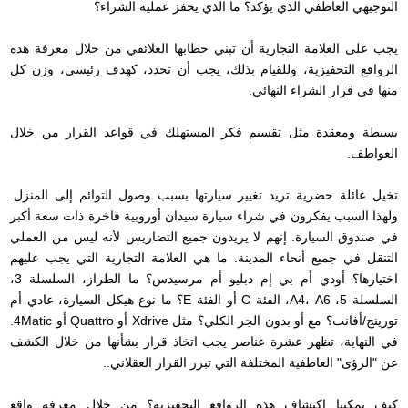
التوجيهي العاطفي الذي يؤكد؟ ما الذي يحفز عملية الشراء؟
يجب على العلامة التجارية أن تبني خطابها العلائقي من خلال معرفة هذه
الروافع التحفيزية، وللقيام بذلك، يجب أن تحدد، كهدف رئيسي، وزن كل
منها في قرار الشراء النهائي.
بسيطة ومعقدة مثل تقسيم فكر المستهلك في قواعد القرار من خلال
العواطف.
تخيل عائلة حضرية تريد تغيير سيارتها بسبب وصول التوائم إلى المنزل.
ولهذا السبب يفكرون في شراء سيارة سيدان أوروبية فاخرة ذات سعة أكبر
في صندوق السيارة. إنهم لا يريدون جميع التضاريس لأنه ليس من العملي
التنقل في جميع أنحاء المدينة. ما هي العلامة التجارية التي يجب عليهم
اختيارها؟ أودي أم بي إم دبليو أم مرسيدس؟ ما الطراز، السلسلة 3،
السلسلة 5، A4، A6، الفئة C أو الفئة E؟ ما نوع هيكل السيارة، عادي أم
تورينج/أفانت؟ مع أو بدون الجر الكلي؟
مثل Xdrive أو Quattro أو 4Matic.
اشترك في النشرة الإخبارية
في النهاية، تظهر عشرة عناصر يجب اتخاذ قرار بشأنها من خلال الكشف
الشهرية
عن "الرؤى" العاطفية المختلفة التي تبرر القرار العقلاني.
.
مع ال
ملخص شهري
من الأخبار الأكثر
صلة في هذا القطاع
كيف يمكننا اكتشاف هذه الروافع التحفيزية؟ من خلال معرفة واقع