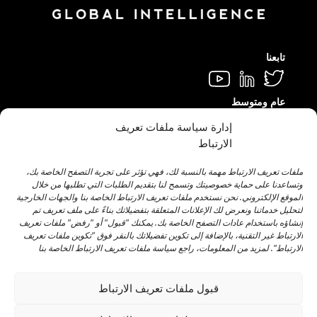
تابعنا
عام ومتوسط
info@hamilton.global
إدارة سياسة ملفات تعريف
الارتباط
اعمل معنا
Talent@hamilton.global
ملفات تعريف الارتباط مهمة بالنسبة لك، فهي تؤثر على تجربة التصفح الخاصة بك،
وتساعدنا على حماية خصوصيتك وتسمح لنا بتقديم الطلبات التي تطلبها من خلال
الموقع الإلكتروني. نحن نستخدم ملفات تعريف الارتباط الخاصة بنا والجهات الخارجية
لتحليل خدماتنا ونعرض لك الإعلانات المتعلقة بتفضيلاتك بناءً على ملف تعريف تم
اشترك في النشرة الإخبارية الشهرية
إنشاؤه باستخدام عادات التصفح الخاصة بك. يمكنك "قبول" أو "رفض" ملفات تعريف
الارتباط غير التقنية، بالإضافة إلى تكوين تفضيلاتك بالنقر فوق "تكوين ملفات تعريف
الارتباط". لمزيد من المعلومات، راجع سياسة ملفات تعريف الارتباط الخاصة بنا
قبول ملفات تعريف الارتباط
©️ 2024 هاملتون جلوبال إنتليجنس. |
تحذير قانوني
|
سياسة
الخصوصية
|
اتفاقية ملفات تعريف الارتباط
|
سياسة وسائل